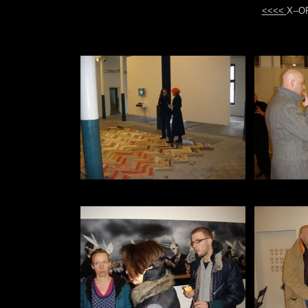
<<<<
X--O